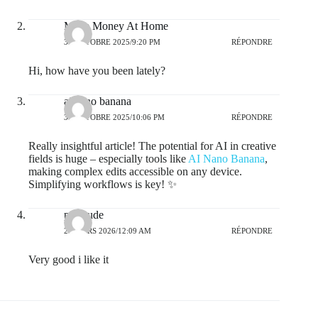
Make Money At Home
30 OCTOBRE 2025/9:20 PM
RÉPONDRE
Hi, how have you been lately?
ai nano banana
31 OCTOBRE 2025/10:06 PM
RÉPONDRE
Really insightful article! The potential for AI in creative
fields is huge – especially tools like
AI Nano Banana
,
making complex edits accessible on any device.
Simplifying workflows is key! ✨
porntude
23 MARS 2026/12:09 AM
RÉPONDRE
Very good i like it